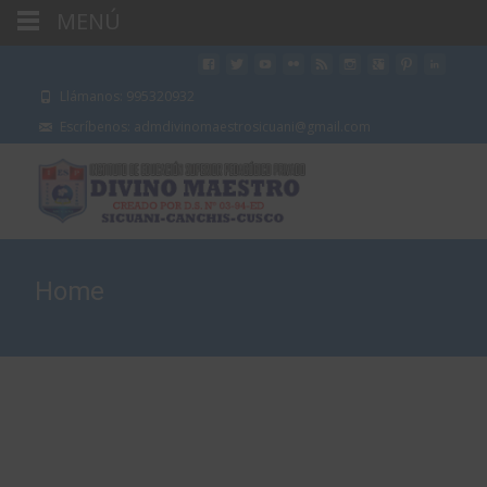
MENÚ
Llámanos: 995320932
Escríbenos: admdivinomaestrosicuani@gmail.com
Home